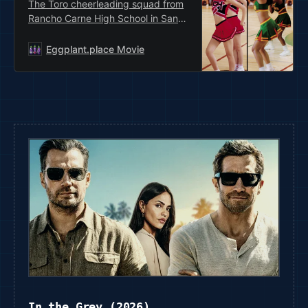
The Toro cheerleading squad from
Rancho Carne High School in San
Diego has got spirit, spunk, sass
and a killer routine that’s sure to
Eggplant.place Movie
land them the nation
In the Grey (2026)